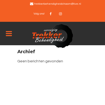
trekkerbehendigheidchaam@live.nl
Volg ons!
Archief
Geen berichten gevonden