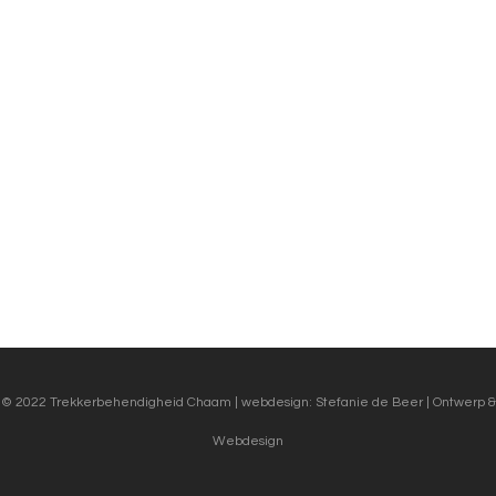
© 2022 Trekkerbehendigheid Chaam | webdesign:
Stefanie de Beer | Ontwerp &
Webdesign